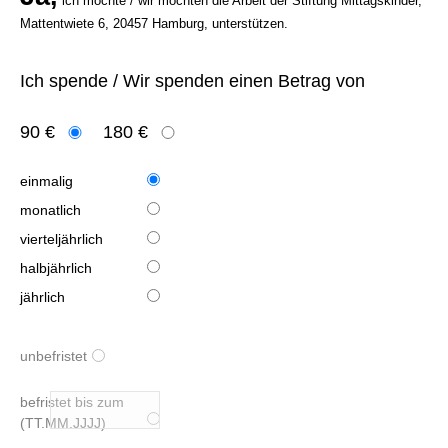
ich möchte / wir möchten die Arbeit der Stiftung Mittagskinder,
Mattentwiete 6, 20457 Hamburg, unterstützen.
Ich spende / Wir spenden einen Betrag von
90 €
180 €
einmalig
monatlich
vierteljährlich
halbjährlich
jährlich
unbefristet
befristet bis zum
(TT.MM.JJJJ)